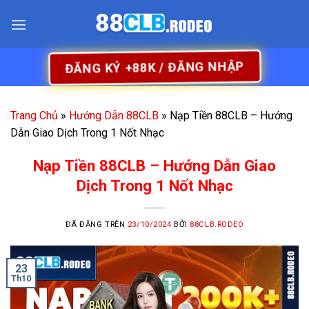
Chuyển
đến
nội
dung
ĐĂNG KÝ +88K / ĐĂNG NHẬP
Trang Chủ
»
Hướng Dẫn 88CLB
»
Nạp Tiền 88CLB – Hướng
Dẫn Giao Dịch Trong 1 Nốt Nhạc
Nạp Tiền 88CLB – Hướng Dẫn Giao
Dịch Trong 1 Nốt Nhạc
ĐÃ ĐĂNG TRÊN
23/10/2024
BỞI
88CLB.RODEO
23
Th10