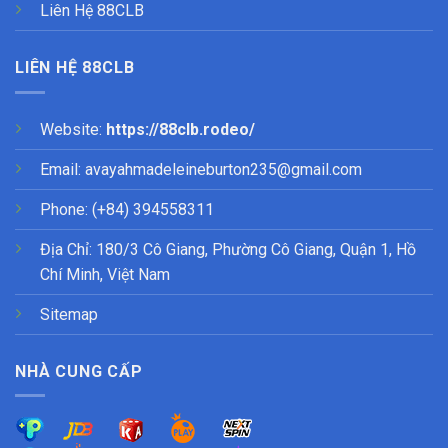
Liên Hệ 88CLB
LIÊN HỆ 88CLB
Website:
https://88clb.rodeo/
Email:
avayahmadeleineburton235@gmail.com
Phone: (+84) 394558311
Địa Chỉ: 180/3 Cô Giang, Phường Cô Giang, Quận 1, Hồ
Chí Minh, Việt Nam
Sitemap
NHÀ CUNG CẤP