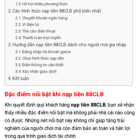
Hỗ trợ nhiều phương thức
Các hình thức nạp tiền 88CLB phổ biến nhất
Chuyển khoản ngân hàng
Ví điện tử
Thẻ cào điện thoại
Thanh toán trực tuyến
Hướng dẫn nạp tiền 88CLB dành cho người mới gia nhập
Đăng nhập tài khoản game
Chọn hình thức nạp tiền
Điền thông tin cần thiết
Xác nhận giao dịch
Kết luận
Đặc điểm nổi bật khi nạp tiền 88CLB
Khi quyết định quý khách hàng
nạp tiền 88CLB
, bạn sẽ nhận
thấy nhiều đặc điểm nổi bật mà không phải nhà cái nào cũng
có được. Những nét nổi bật này không chỉ giúp tăng trải
nghiệm của người chơi mà còn đảm bảo an toàn và tiện lợi
trong quá trình giao dịch tài chính.