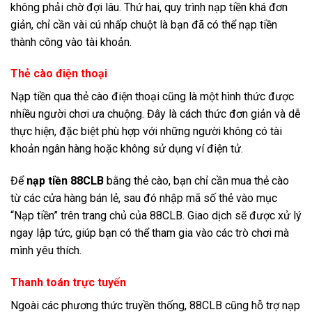
không phải chờ đợi lâu. Thứ hai, quy trình nạp tiền khá đơn
giản, chỉ cần vài cú nhấp chuột là bạn đã có thể nạp tiền
thành công vào tài khoản.
Thẻ cào điện thoại
Nạp tiền qua thẻ cào điện thoại cũng là một hình thức được
nhiều người chơi ưa chuộng. Đây là cách thức đơn giản và dễ
thực hiện, đặc biệt phù hợp với những người không có tài
khoản ngân hàng hoặc không sử dụng ví điện tử.
Để
nạp tiền 88CLB
bằng thẻ cào, bạn chỉ cần mua thẻ cào
từ các cửa hàng bán lẻ, sau đó nhập mã số thẻ vào mục
“Nạp tiền” trên trang chủ của 88CLB. Giao dịch sẽ được xử lý
ngay lập tức, giúp bạn có thể tham gia vào các trò chơi mà
mình yêu thích.
Thanh toán trực tuyến
Ngoài các phương thức truyền thống, 88CLB cũng hỗ trợ nạp